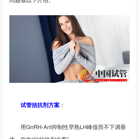
：
试管拮抗剂方案
用GnRH-Ant抑制性早熟LH峰值而不下调垂