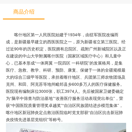
商品介绍
喀什地区第一人民医院始建于1934年，由驻军医院改编而
成，是新疆最早建立的西医医院之一，原为新疆省立第三医院。经
过近90年的历史积淀，医院拥有总院区、疏附广州新城院区以及正
在建设的中山大学附属喀什医院（国家区域医疗中心）和儿童中
心，已基本形成“一体两翼 一院四区 一科研院”的发展格局，是集
医疗、急救、教学、科研、预防、康复、保健于一体的全疆规模最
大的综合三级甲等医院，承担着喀什地区、兵团第三师农牧团场及
克州、和田、阿克苏等地州毗邻县乡600多万人的医疗保健服务。
医院现有编制床位3000张，职工3974人。先后被国家卫健委确定
为“脑卒中筛查与防治基地”“改善医疗服务活动表现突出单位”，荣
获“中国医院质量管理奖卓越奖”“自治区民族团结进步模范集体”，
喀什地区新冠肺炎定点救治医院临时党支部获“自治区抗击新冠肺
炎疫情先进基层党组织”等称号。