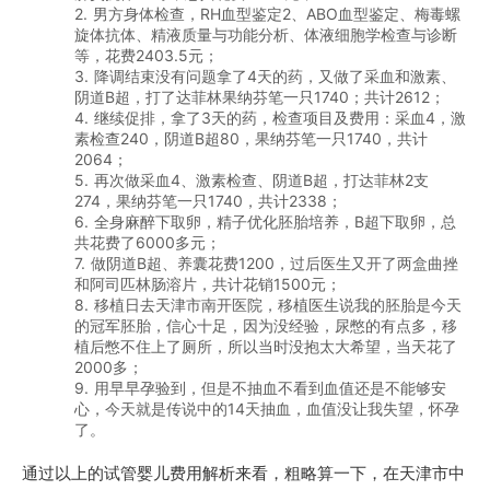
2. 男方身体检查，RH血型鉴定2、ABO血型鉴定、梅毒螺
旋体抗体、精液质量与功能分析、体液细胞学检查与诊断
等，花费2403.5元；
3. 降调结束没有问题拿了4天的药，又做了采血和激素、
阴道B超，打了达菲林果纳芬笔一只1740；共计2612；
4. 继续促排，拿了3天的药，检查项目及费用：采血4，激
素检查240，阴道B超80，果纳芬笔一只1740，共计
2064；
5. 再次做采血4、激素检查、阴道B超，打达菲林2支
274，果纳芬笔一只1740，共计2338；
6. 全身麻醉下取卵，精子优化胚胎培养，B超下取卵，总
共花费了6000多元；
7. 做阴道B超、养囊花费1200，过后医生又开了两盒曲挫
和阿司匹林肠溶片，共计花销1500元；
8. 移植日去天津市南开医院，移植医生说我的胚胎是今天
的冠军胚胎，信心十足，因为没经验，尿憋的有点多，移
植后憋不住上了厕所，所以当时没抱太大希望，当天花了
2000多；
9. 用早早孕验到，但是不抽血不看到血值还是不能够安
心，今天就是传说中的14天抽血，血值没让我失望，怀孕
了。
通过以上的试管婴儿费用解析来看，粗略算一下，在天津市中