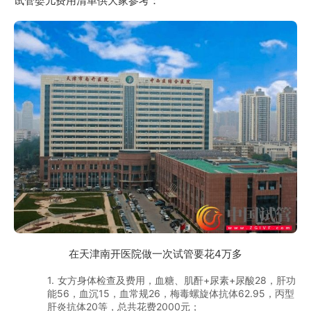
试管婴儿费用清单供大家参考：
在天津南开医院做一次试管要花4万多
1. 女方身体检查及费用，血糖、肌酐+尿素+尿酸28，肝功
能56，血沉15，血常规26，梅毒螺旋体抗体62.95，丙型
肝炎抗体20等，总共花费2000元；