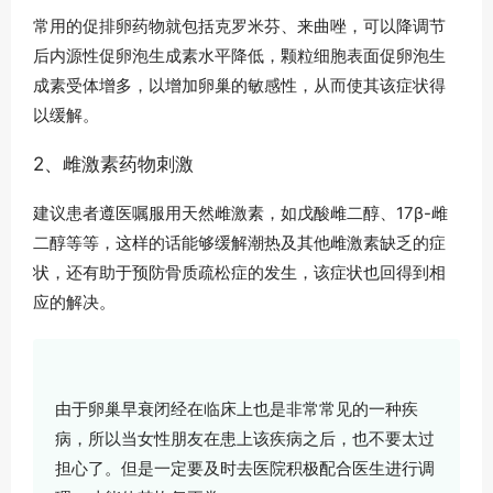
常用的促排卵药物就包括克罗米芬、来曲唑，可以降调节
后内源性促卵泡生成素水平降低，颗粒细胞表面促卵泡生
成素受体增多，以增加卵巢的敏感性，从而使其该症状得
以缓解。
2、雌激素药物刺激
建议患者遵医嘱服用天然雌激素，如戊酸雌二醇、17β-雌
二醇等等，这样的话能够缓解潮热及其他雌激素缺乏的症
状，还有助于预防骨质疏松症的发生，该症状也回得到相
应的解决。
由于卵巢早衰闭经在临床上也是非常常见的一种疾
病，所以当女性朋友在患上该疾病之后，也不要太过
担心了。但是一定要及时去医院积极配合医生进行调