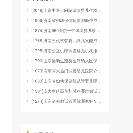
[
2046]山东中医二附院试管婴儿生双胞胎费用多少
[
1909]济南省妇幼保健院供卵助孕成本分析，检查到
[
1874]济南960医院一代试管婴儿收费项目汇总，
[
1768]济南三代试管婴儿做几次能成功？探讨影响成
[
1725]济南公立供卵试管婴儿机构排行榜公布，第一
[
1700]山东辅助生殖类医疗纳入医保
[
1673]济南两大热门试管婴儿医院介绍，妊娠率均在
[
1630]山东省妇幼保健院试管婴儿哪个医生好
[
1301]山大生殖高芹和盛燕哪位做试管更好？在山大
[
1274]山东济南做试管医院哪家好？济南第二附属医