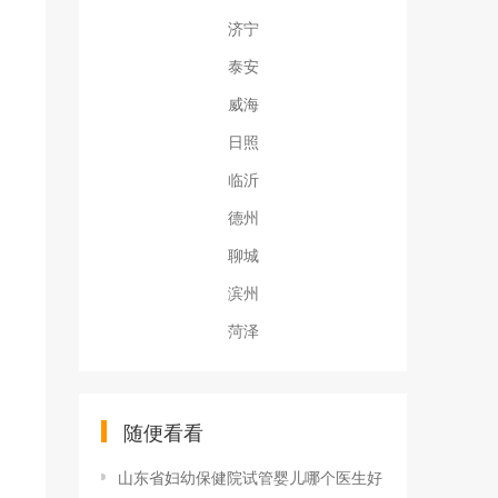
济宁
泰安
威海
日照
临沂
德州
聊城
滨州
菏泽
随便看看
山东省妇幼保健院试管婴儿哪个医生好