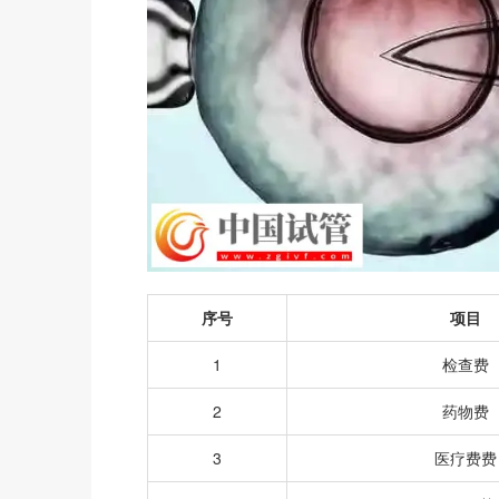
序号
项目
1
检查费
2
药物费
3
医疗费费