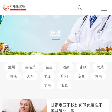
定西
兰州
嘉峪关
金昌
酒泉
张掖
武威
白银
天水
平凉
庆阳
定西
陇南
甘南
临夏
甘肃定西不找如何做免疫性不
孕试管婴儿呢