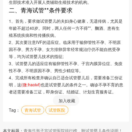
生部技术准入开展人类辅助生殖技术的机构。
二、青海试管**条件要求
1、首先，要求做试管婴儿的夫妇身心健康，无遗传病，尤其是
年龄不超过40岁。同时，两人任何一方不得**、酗酒、患有生
殖系统疾病和性传播疾病。
2、其次要注意IVF的适应症。临床用于输卵管性不孕、不明原
因不孕、男方不孕、女方排卵异常经常规治疗仍不能自然受孕
等，均为试管婴儿技术的指征;
3、试管婴儿的适应症有输卵管性不孕、子宫内膜异位症、免疫
性不孕、不明原因不孕、男性少精症等。
4、完成所有检查并确认自己适合试管婴儿后，需要准备三份证
明，这
(微:haoivf)
也是试管婴儿的条件之一。确诊不孕不育的患
者还需要准备三证，即身份证、结婚证、计划生育服务证。
加入收藏
Tag：
青海试管
试管医院
本文标题：
青海弓形子宫试管医院排行榜，附试管婴儿条件说明！